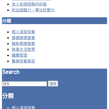
女人抬頭挺胸向前看
吃出超腦力，專注好實力
分類
個人清潔保養
基礎健康營養
機能健康營養
無毒生活智慧
纖體管理
醫美保養美容
Search
搜
尋
關
分類
鍵
字:
個人清潔保養