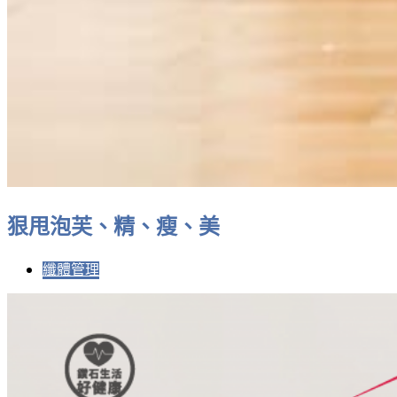
狠甩泡芙、精、瘦、美
纖體管理