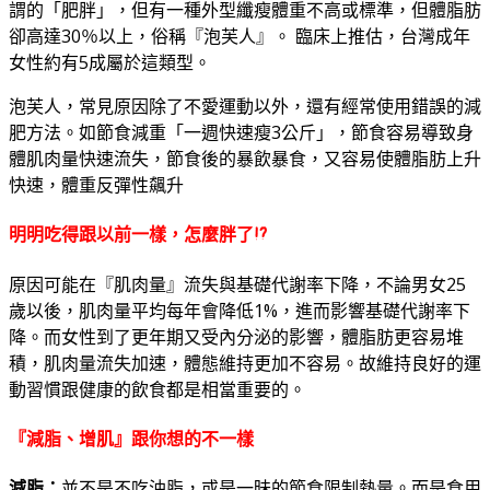
謂的「肥胖」，但有一種外型纖瘦體重不高或標準，但體脂肪
卻高達30％以上，俗稱『泡芙人』。 臨床上推估，台灣成年
女性約有5成屬於這類型。
泡芙人，常見原因除了不愛運動以外，還有經常使用錯誤的減
肥方法。如節食減重「一週快速瘦3公斤」，節食容易導致身
體肌肉量快速流失，節食後的暴飲暴食，又容易使體脂肪上升
快速，體重反彈性飆升
明明吃得跟以前一樣，怎麼胖了
!?
原因可能在『肌肉量』流失與基礎代謝率下降，不論男女25
歲以後，肌肉量平均每年會降低1%，進而影響基礎代謝率下
降。而女性到了更年期又受內分泌的影響，體脂肪更容易堆
積，肌肉量流失加速，體態維持更加不容易。故維持良好的運
動習慣跟健康的飲食都是相當重要的。
『減脂、增肌』跟你想的不一樣
減脂：
並不是不吃油脂，或是一昧的節食限制熱量。而是食用