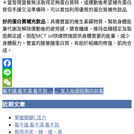
＊當發現當餐無法取得足夠蛋白質時，或運動後希望補充蛋白
質但手邊又沒準備時，可以善加利用優質的蛋白質補充飲品
好的蛋白質補充飲品：
具備豐富的維生素礦物質，幫助身體能
量代謝及解除運動後的疲勞感。膳食纖維，維持血糖穩定及製
造飽足感，搭配MCT oil快速燃燒提供身體需要的能量，減少
身體壓力。豐富的胺基酸蛋白質，有助於組織的修復、肌肉合
成。
Facebook
Line
Post
看不遠.看不清.看不到 →
← 女人抬頭挺胸向前看
WeChat
navigation
近期文章
掌握關鍵C活力
看不遠.看不清.看不到
狠甩泡芙、精、瘦、美